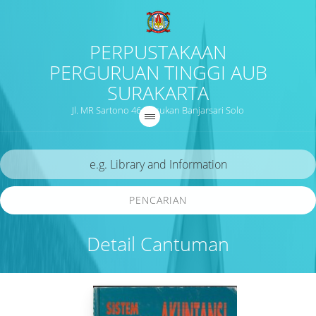
PERPUSTAKAAN
PERGURUAN TINGGI AUB
SURAKARTA
Jl. MR Sartono 46 Nusukan Banjarsari Solo
PENCARIAN
Detail Cantuman