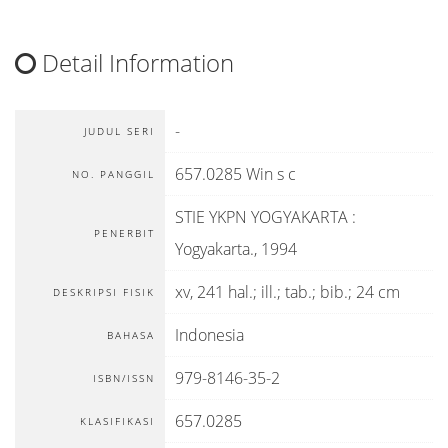
Detail Information
-
JUDUL SERI
657.0285 Win s c
NO. PANGGIL
STIE YKPN YOGYAKARTA
:
PENERBIT
Yogyakarta
.,
1994
xv, 241 hal.; ill.; tab.; bib.; 24 cm
DESKRIPSI FISIK
Indonesia
BAHASA
979-8146-35-2
ISBN/ISSN
657.0285
KLASIFIKASI