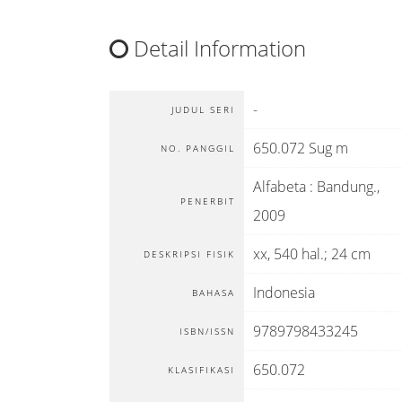
Detail Information
-
JUDUL SERI
650.072 Sug m
NO. PANGGIL
Alfabeta
:
Bandung
.,
PENERBIT
2009
xx, 540 hal.; 24 cm
DESKRIPSI FISIK
Indonesia
BAHASA
9789798433245
ISBN/ISSN
650.072
KLASIFIKASI