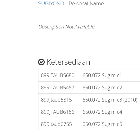
SUGIYONO
- Personal Name
Description Not Available
Ketersediaan
899JTAUB5680
650.072 Sug m c1
899JTAUB5457
650.072 Sug m c2
899jtaub5815
650.072 Sug m c3 (2010)
899JTAUB6186
650.072 Sug m c4
899jtaub6755
650.072 Sug m c5