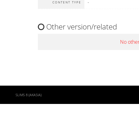
-
CONTENT TYPE
Other version/related
No other
SLIMS 8 (AKASIA)