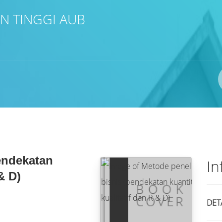
N TINGGI AUB
endekatan
In
& D)
DET