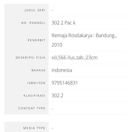
-
JUDUL SERI
302.2 Pac k
NO. PANGGIL
Remaja Rosdakarya
:
Bandung
.,
PENERBIT
2010
xiii,566 ilus.,tab.;23cm
DESKRIPSI FISIK
Indonesia
BAHASA
9795146831
ISBN/ISSN
302.2
KLASIFIKASI
-
CONTENT TYPE
-
MEDIA TYPE