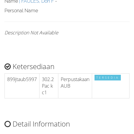
Name
FAULES, Don F
-
Personal Name
Description Not Available
Ketersediaan
TERSEDIA
899jtaub5997
302.2
Perpustakaan
Pac k
AUB
c1
Detail Information