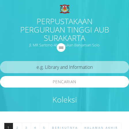
PERPUSTAKAAN
PERGURUAN TINGGI AUB
SURAKARTA
Jl. MR Sartono 46 Nusukan Banjarsari Solo
PENCARIAN
Koleksi
1
2
3
4
5
BERIKUTNYA
HALAMAN AKHIR