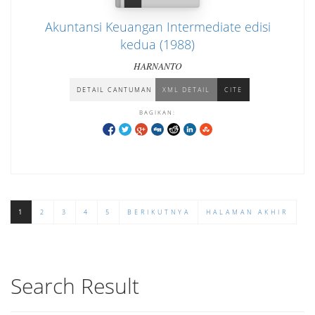
Akuntansi Keuangan Intermediate edisi
kedua (1988)
HARNANTO
DETAIL CANTUMAN
XML DETAIL
CITE
BAGIKAN:
1
2
3
4
5
BERIKUTNYA
HALAMAN AKHIR
Search Result