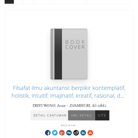
Filsafat ilmu akuntansi: berpikir kontemplatif,
holistik, intuitif, imajinatif, kreatif, rasional, dan
radikal dalam akuntansi
-
TRIYUWONO, Iwan
DJAMHURI, Ali (dkk)
DETAIL CANTUMAN
XML DETAIL
CITE
BAGIKAN: