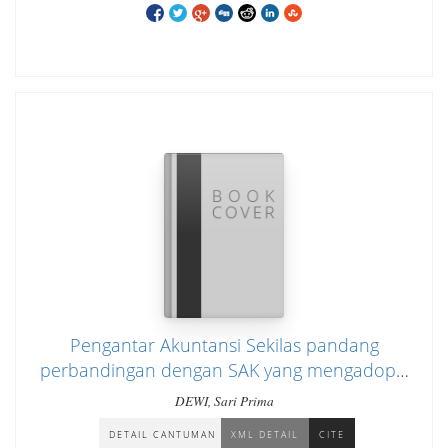
Pengantar Akuntansi Sekilas pandang
perbandingan dengan SAK yang mengadopsi
IFRS, SAK ETAP, dan SAK EMKM
DEWI, Sari Prima
DETAIL CANTUMAN
XML DETAIL
CITE