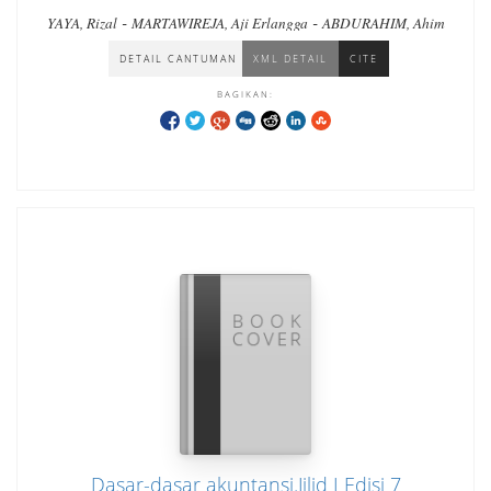
-
-
YAYA, Rizal
MARTAWIREJA, Aji Erlangga
ABDURAHIM, Ahim
DETAIL CANTUMAN
XML DETAIL
CITE
BAGIKAN:
Dasar-dasar akuntansi.Jilid I Edisi 7