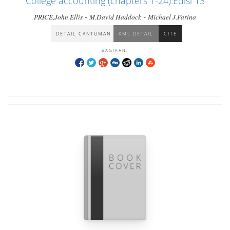
College accounting (chapters 1-24).Edisi 13
-
-
PRICE,John Ellis
M.David Haddock
Michael J.Farina
DETAIL CANTUMAN
XML DETAIL
CITE
BAGIKAN: