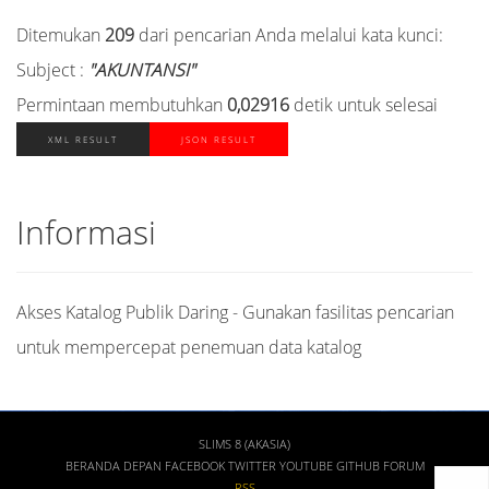
Ditemukan
209
dari pencarian Anda melalui kata kunci:
Subject :
"AKUNTANSI"
Permintaan membutuhkan
0,02916
detik untuk selesai
XML RESULT
JSON RESULT
Informasi
Akses Katalog Publik Daring - Gunakan fasilitas pencarian
untuk mempercepat penemuan data katalog
SLIMS 8 (AKASIA)
BERANDA DEPAN
FACEBOOK
TWITTER
YOUTUBE
GITHUB
FORUM
RSS