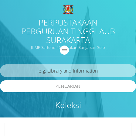
PERPUSTAKAAN
PERGURUAN TINGGI AUB
SURAKARTA
Jl. MR Sartono 46 Nusukan Banjarsari Solo
PENCARIAN
Koleksi